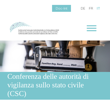
Doc-Int
DE
FR
IT
Conferenza delle autorità di
vigilanza sullo stato civile
(CSC)