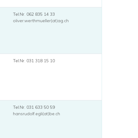
Tel.Nr. 062 835 14 33
oliver.werthmueller(at)ag.ch
Tel.Nr. 031 318 15 10
Tel.Nr. 031 633 50 59
hansrudolf.egli(at)be.ch