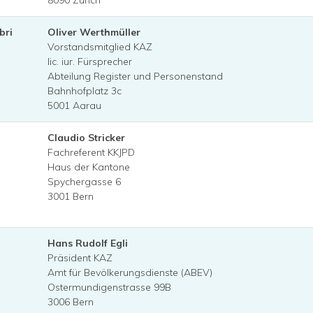
8090 Zürich
bri
Oliver Werthmüller
Vorstandsmitglied KAZ
lic. iur. Fürsprecher
Abteilung Register und Personenstand
Bahnhofplatz 3c
5001 Aarau
Claudio Stricker
Fachreferent KKJPD
Haus der Kantone
Spychergasse 6
3001 Bern
Hans Rudolf Egli
Präsident KAZ
Amt für Bevölkerungsdienste (ABEV)
Ostermundigenstrasse 99B
3006 Bern