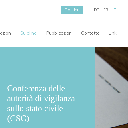
Doc-Int
DE
FR
IT
azioni
Su di noi
Pubblicazioni
Contatto
Link
Conferenza delle
autorità di vigilanza
sullo stato civile
(CSC)