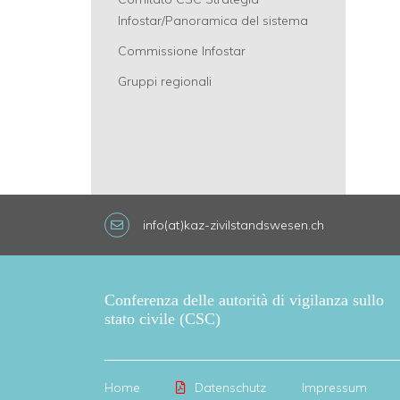
Infostar/Panoramica del sistema
Commissione Infostar
Gruppi regionali
info(at)kaz-zivilstandswesen.ch
Conferenza delle autorità di vigilanza sullo
stato civile (CSC)
Home
Datenschutz
Impressum