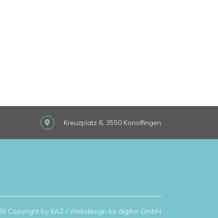
Kreuzplatz 6, 3550 Konolfingen
6 Copyright by KAZ /
Webdesign by digifor GmbH