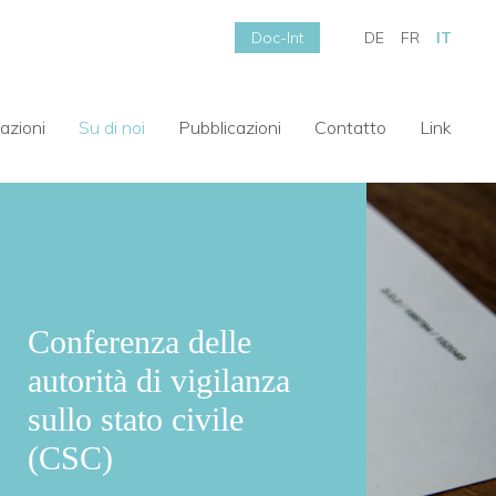
Doc-Int
DE
FR
IT
azioni
Su di noi
Pubblicazioni
Contatto
Link
Conferenza delle
autorità di vigilanza
sullo stato civile
(CSC)