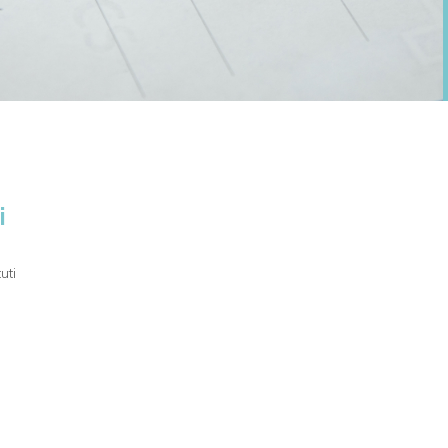
i
uti