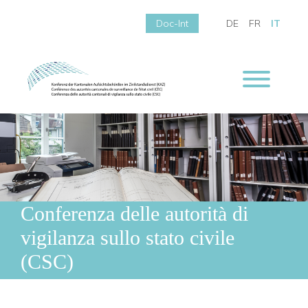
Doc-Int
DE
FR
IT
Conferenza delle autorità di
vigilanza sullo stato civile
(CSC)