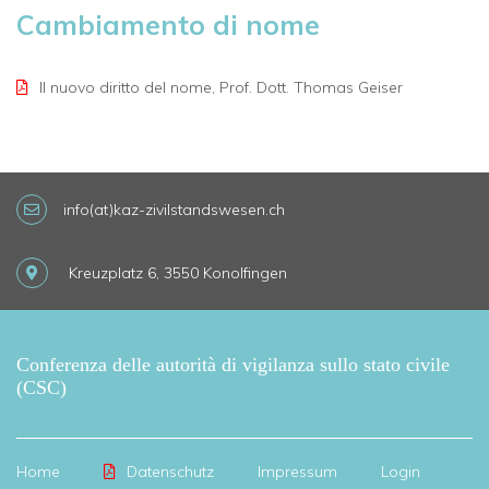
Cambiamento di nome
Il nuovo diritto del nome, Prof. Dott. Thomas Geiser
info(at)kaz-zivilstandswesen.ch
Kreuzplatz 6, 3550 Konolfingen
Conferenza delle autorità di vigilanza sullo stato civile
(CSC)
Home
Datenschutz
Impressum
Login