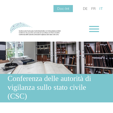
Doc-Int
DE
FR
IT
Conferenza delle autorità di
vigilanza sullo stato civile
(CSC)